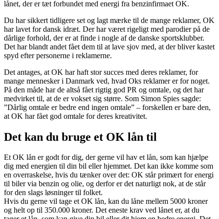
lånet, der er tæt forbundet med energi fra benzinfirmaet OK.
Du har sikkert tidligere set og lagt mærke til de mange reklamer, OK
har lavet for dansk idræt. Der har været rigeligt med parodier på de
dårlige forhold, der er at finde i nogle af de danske sportsklubber.
Det har blandt andet fået dem til at lave sjov med, at der bliver kastet
spyd efter personerne i reklamerne.
Det antages, at OK har haft stor succes med deres reklamer, for
mange mennesker i Danmark ved, hvad Oks reklamer er for noget.
På den måde har de altså fået rigtig god PR og omtale, og det har
medvirket til, at de er vokset sig større. Som Simon Spies sagde:
”Dårlig omtale er bedre end ingen omtale” – forskellen er bare den,
at OK har fået god omtale for deres kreativitet.
Det kan du bruge et OK lån til
Et OK lån er godt for dig, der gerne vil hav et lån, som kan hjælpe
dig med energien til din bil eller hjemmet. Det kan ikke komme som
en overraskelse, hvis du tænker over det: OK står primært for energi
til biler via benzin og olie, og derfor er det naturligt nok, at de står
for den slags løsninger til folket.
Hvis du gerne vil tage et OK lån, kan du låne mellem 5000 kroner
og helt op til 350.000 kroner. Det eneste krav ved lånet er, at du
tager et lån, som kan give din bil eller dit hjem en bedre energi. Det