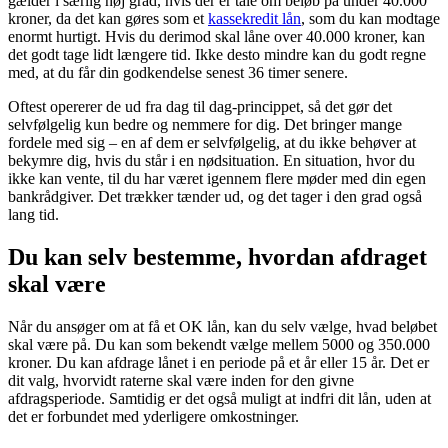
gælder i særlig høj grad, hvis der er tale om beløb på under 40.000
kroner, da det kan gøres som et
kassekredit lån
, som du kan modtage
enormt hurtigt. Hvis du derimod skal låne over 40.000 kroner, kan
det godt tage lidt længere tid. Ikke desto mindre kan du godt regne
med, at du får din godkendelse senest 36 timer senere.
Oftest opererer de ud fra dag til dag-princippet, så det gør det
selvfølgelig kun bedre og nemmere for dig. Det bringer mange
fordele med sig – en af dem er selvfølgelig, at du ikke behøver at
bekymre dig, hvis du står i en nødsituation. En situation, hvor du
ikke kan vente, til du har været igennem flere møder med din egen
bankrådgiver. Det trækker tænder ud, og det tager i den grad også
lang tid.
Du kan selv bestemme, hvordan afdraget
skal være
Når du ansøger om at få et OK lån, kan du selv vælge, hvad beløbet
skal være på. Du kan som bekendt vælge mellem 5000 og 350.000
kroner. Du kan afdrage lånet i en periode på et år eller 15 år. Det er
dit valg, hvorvidt raterne skal være inden for den givne
afdragsperiode. Samtidig er det også muligt at indfri dit lån, uden at
det er forbundet med yderligere omkostninger.