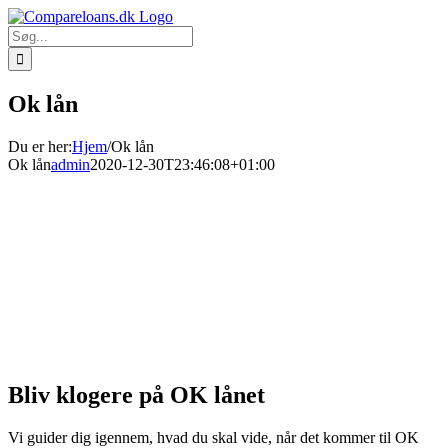
Skip
to
Søg
content
efter:
Ok lån
Du er her
:
Hjem
/
Ok lån
Ok lån
admin
2020-12-30T23:46:08+01:00
Bliv klogere på OK lånet
Vi guider dig igennem, hvad du skal vide, når det kommer til OK