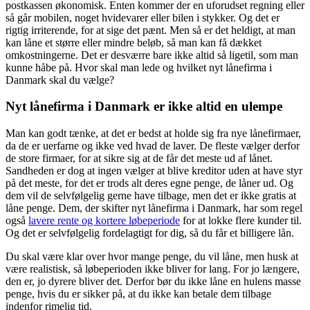
postkassen økonomisk. Enten kommer der en uforudset regning eller
så går mobilen, noget hvidevarer eller bilen i stykker. Og det er
rigtig irriterende, for at sige det pænt. Men så er det heldigt, at man
kan låne et større eller mindre beløb, så man kan få dækket
omkostningerne. Det er desværre bare ikke altid så ligetil, som man
kunne håbe på. Hvor skal man lede og hvilket nyt lånefirma i
Danmark skal du vælge?
Nyt lånefirma i Danmark er ikke altid en ulempe
Man kan godt tænke, at det er bedst at holde sig fra nye lånefirmaer,
da de er uerfarne og ikke ved hvad de laver. De fleste vælger derfor
de store firmaer, for at sikre sig at de får det meste ud af lånet.
Sandheden er dog at ingen vælger at blive kreditor uden at have styr
på det meste, for det er trods alt deres egne penge, de låner ud. Og
dem vil de selvfølgelig gerne have tilbage, men det er ikke gratis at
låne penge. Dem, der skifter nyt lånefirma i Danmark, har som regel
også
lavere rente og kortere løbeperiode
for at lokke flere kunder til.
Og det er selvfølgelig fordelagtigt for dig, så du får et billigere lån.
Du skal være klar over hvor mange penge, du vil låne, men husk at
være realistisk, så løbeperioden ikke bliver for lang. For jo længere,
den er, jo dyrere bliver det. Derfor bør du ikke låne en hulens masse
penge, hvis du er sikker på, at du ikke kan betale dem tilbage
indenfor rimelig tid.