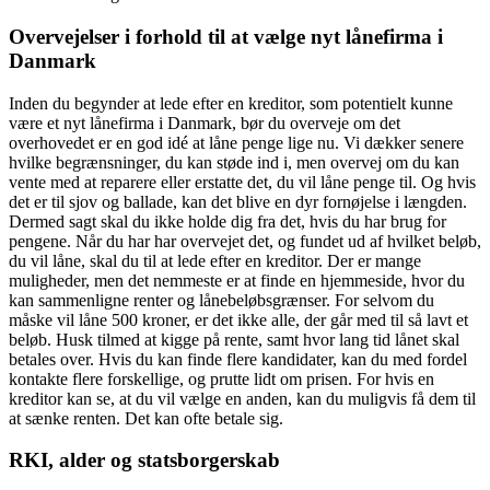
Overvejelser i forhold til at vælge nyt lånefirma i
Danmark
Inden du begynder at lede efter en kreditor, som potentielt kunne
være et nyt lånefirma i Danmark, bør du overveje om det
overhovedet er en god idé at låne penge lige nu. Vi dækker senere
hvilke begrænsninger, du kan støde ind i, men overvej om du kan
vente med at reparere eller erstatte det, du vil låne penge til. Og hvis
det er til sjov og ballade, kan det blive en dyr fornøjelse i længden.
Dermed sagt skal du ikke holde dig fra det, hvis du har brug for
pengene. Når du har har overvejet det, og fundet ud af hvilket beløb,
du vil låne, skal du til at lede efter en kreditor. Der er mange
muligheder, men det nemmeste er at finde en hjemmeside, hvor du
kan sammenligne renter og lånebeløbsgrænser. For selvom du
måske vil låne 500 kroner, er det ikke alle, der går med til så lavt et
beløb. Husk tilmed at kigge på rente, samt hvor lang tid lånet skal
betales over. Hvis du kan finde flere kandidater, kan du med fordel
kontakte flere forskellige, og prutte lidt om prisen. For hvis en
kreditor kan se, at du vil vælge en anden, kan du muligvis få dem til
at sænke renten. Det kan ofte betale sig.
RKI, alder og statsborgerskab