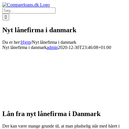
Skip
to
Søg
content
efter:
Nyt lånefirma i danmark
Du er her
:
Hjem
/
Nyt lånefirma i danmark
Nyt lånefirma i danmark
admin
2020-12-30T23:46:08+01:00
Lån fra nyt lånefirma i Danmark
Der kan være mange grunde til, at man pludselig står med håret i