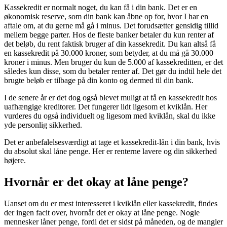
Kassekredit er normalt noget, du kan få i din bank. Det er en
økonomisk reserve, som din bank kan åbne op for, hvor I har en
aftale om, at du gerne må gå i minus. Det forudsætter gensidig tillid
mellem begge parter. Hos de fleste banker betaler du kun renter af
det beløb, du rent faktisk bruger af din kassekredit. Du kan altså få
en kassekredit på 30.000 kroner, som betyder, at du må gå 30.000
kroner i minus. Men bruger du kun de 5.000 af kassekreditten, er det
således kun disse, som du betaler renter af. Det gør du indtil hele det
brugte beløb er tilbage på din konto og dermed til din bank.
I de senere år er det dog også blevet muligt at få en kassekredit hos
uafhængige kreditorer. Det fungerer lidt ligesom et kviklån. Her
vurderes du også individuelt og ligesom med kviklån, skal du ikke
yde personlig sikkerhed.
Det er anbefalelsesværdigt at tage et kassekredit-lån i din bank, hvis
du absolut skal låne penge. Her er renterne lavere og din sikkerhed
højere.
Hvornår er det okay at låne penge?
Uanset om du er mest interesseret i kviklån eller kassekredit, findes
der ingen facit over, hvornår det er okay at låne penge. Nogle
mennesker låner penge, fordi det er sidst på måneden, og de mangler