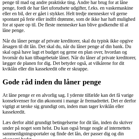
penge til mad og andre praktiske ting. Andre har brug for at låne
penge, fordi de har fået uforudsete udgifter, f.eks. en vaskemaskine
eller en bil, der er gået i stykker. Helt tredje mennesker vil gerne
spontant på ferie eller indfri drømme, som de ikke har haft mulighed
for at spare op til. De fleste mennesker kan blive godkendte til at
låne penge.
Når du låner penge af private kreditorer, skal du typisk ikke opgive
årsagen til dit lån. Det skal du, når du låner penge af din bank. Du
skal også have lagt et budget og gerne en plan over, hvordan og
hvornår du kan tilbagebetale lånet. Når du låner af private kreditorer,
lægger de planen for dig. Det betyder også, at vilkårene for dit
kviklån eller din kassekredit ofte er skrappe.
Gode råd inden du låner penge
At låne penge er en alvorlig sag. I yderste tilfælde kan det få varige
konsekvenser for din økonomi i mange år fremadrettet. Det er derfor
vigtigt at tænke sig grundigt om, inden man tager kviklån eller
kassekredit.
Læs derfor altid grundigt betingelserne for dit lån, inden du skriver
under på noget som helst. Du kan også bruge nogle af internettets
sammenligningsportaler og finde det lån, der passer dig og din