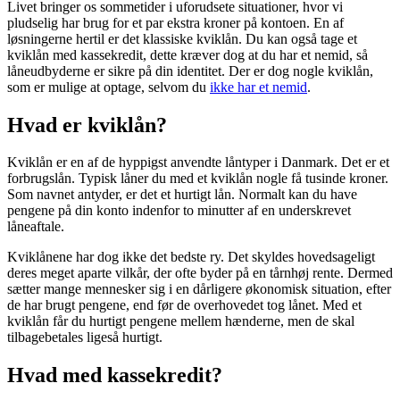
Livet bringer os sommetider i uforudsete situationer, hvor vi
pludselig har brug for et par ekstra kroner på kontoen. En af
løsningerne hertil er det klassiske kviklån. Du kan også tage et
kviklån med kassekredit, dette kræver dog at du har et nemid, så
låneudbyderne er sikre på din identitet. Der er dog nogle kviklån,
som er mulige at optage, selvom du
ikke har et nemid
.
Hvad er kviklån?
Kviklån er en af de hyppigst anvendte låntyper i Danmark. Det er et
forbrugslån. Typisk låner du med et kviklån nogle få tusinde kroner.
Som navnet antyder, er det et hurtigt lån. Normalt kan du have
pengene på din konto indenfor to minutter af en underskrevet
låneaftale.
Kviklånene har dog ikke det bedste ry. Det skyldes hovedsageligt
deres meget aparte vilkår, der ofte byder på en tårnhøj rente. Dermed
sætter mange mennesker sig i en dårligere økonomisk situation, efter
de har brugt pengene, end før de overhovedet tog lånet. Med et
kviklån får du hurtigt pengene mellem hænderne, men de skal
tilbagebetales ligeså hurtigt.
Hvad med kassekredit?