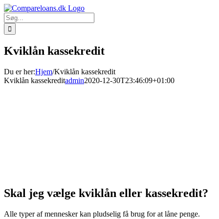
Skip
to
Søg
content
efter:
Kviklån kassekredit
Du er her
:
Hjem
/
Kviklån kassekredit
Kviklån kassekredit
admin
2020-12-30T23:46:09+01:00
Skal jeg vælge kviklån eller kassekredit?
Alle typer af mennesker kan pludselig få brug for at låne penge.