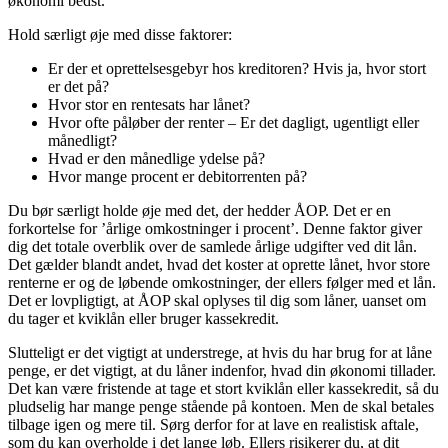
økonomi bedst.
Hold særligt øje med disse faktorer:
Er der et oprettelsesgebyr hos kreditoren? Hvis ja, hvor stort
er det på?
Hvor stor en rentesats har lånet?
Hvor ofte påløber der renter – Er det dagligt, ugentligt eller
månedligt?
Hvad er den månedlige ydelse på?
Hvor mange procent er debitorrenten på?
Du bør særligt holde øje med det, der hedder ÅOP. Det er en
forkortelse for ’årlige omkostninger i procent’. Denne faktor giver
dig det totale overblik over de samlede årlige udgifter ved dit lån.
Det gælder blandt andet, hvad det koster at oprette lånet, hvor store
renterne er og de løbende omkostninger, der ellers følger med et lån.
Det er lovpligtigt, at ÅOP skal oplyses til dig som låner, uanset om
du tager et kviklån eller bruger kassekredit.
Slutteligt er det vigtigt at understrege, at hvis du har brug for at låne
penge, er det vigtigt, at du låner indenfor, hvad din økonomi tillader.
Det kan være fristende at tage et stort kviklån eller kassekredit, så du
pludselig har mange penge stående på kontoen. Men de skal betales
tilbage igen og mere til. Sørg derfor for at lave en realistisk aftale,
som du kan overholde i det lange løb. Ellers risikerer du, at dit