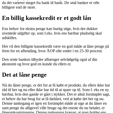
da det varierer meget fra bank til bank. De små banker er ofte
billigere end de store.
En billig kassekredit er et godt lån
Ens behov for ekstra penge kan hurtig stige, hvis der dukker
uventede udgifter op, som f.eks. hvis ens bærbar pludselig skal
udskiftes.
Her vil den billigste kassekredit være en god måde at låne penge på
frem for en afbetaling, hvor ÅOP ofte ender i en 25-30 procent.
Den rente banken tilbyder afhænger selvfølgelig også af din
økonomi og hvor god en kunde du ellers er.
Det at låne penge
Nå du låner penge, er det for at få købt et produkt, du ellers ikke har
råd til her og nu eller ikke har tid til at spare op til. Som f. eks en ny
bærbar, hvis den gamle er gået i stykker. Det er altså forsimplet sagt,
et behov du har brug for at få dækket, ved at købe det her og nu.
Denne tankegang er igen en forsimplet måde at sige at du låner en
sum penge du alligevel ville bruge og det eneste du nu betaler, er
låneomkostningerne. Denne tankegang kræver, at man holder ens