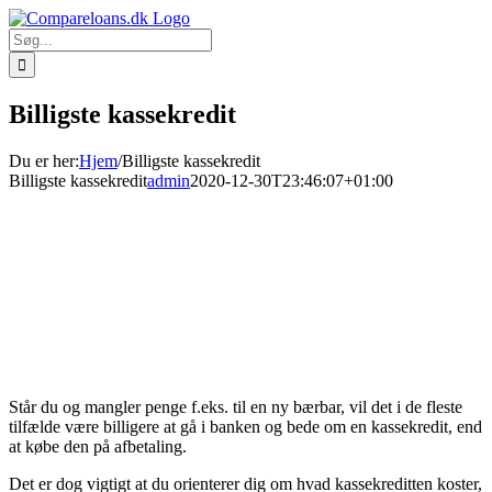
Skip
to
Søg
content
efter:
Billigste kassekredit
Du er her
:
Hjem
/
Billigste kassekredit
Billigste kassekredit
admin
2020-12-30T23:46:07+01:00
Står du og mangler penge f.eks. til en ny bærbar, vil det i de fleste
tilfælde være billigere at gå i banken og bede om en kassekredit, end
at købe den på afbetaling.
Det er dog vigtigt at du orienterer dig om hvad kassekreditten koster,