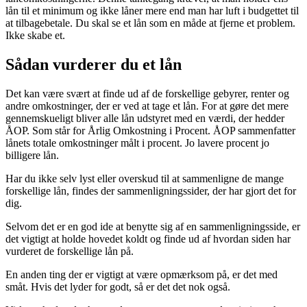
lån til et minimum og ikke låner mere end man har luft i budgettet til
at tilbagebetale. Du skal se et lån som en måde at fjerne et problem.
Ikke skabe et.
Sådan vurderer du et lån
Det kan være svært at finde ud af de forskellige gebyrer, renter og
andre omkostninger, der er ved at tage et lån. For at gøre det mere
gennemskueligt bliver alle lån udstyret med en værdi, der hedder
ÅOP. Som står for Årlig Omkostning i Procent. ÅOP sammenfatter
lånets totale omkostninger målt i procent. Jo lavere procent jo
billigere lån.
Har du ikke selv lyst eller overskud til at sammenligne de mange
forskellige lån, findes der sammenligningssider, der har gjort det for
dig.
Selvom det er en god ide at benytte sig af en sammenligningsside, er
det vigtigt at holde hovedet koldt og finde ud af hvordan siden har
vurderet de forskellige lån på.
En anden ting der er vigtigt at være opmærksom på, er det med
småt. Hvis det lyder for godt, så er det det nok også.